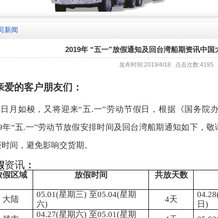
司新闻
2019年 “五一”放假通知及回台湾船期资讯中
发布时间:2019/4/18 点击次数:4195
亲爱的客户朋友们：
日月如梭，又将迎来
“
五
.
一
”
劳动节假日，根据《国务院
9
年
“
五
.
一
”
劳动节放假安排时间及回台湾船期通知如下，敬
柜时间，避免影响交货期。
资讯
假
：
放假区域
放假时间
共放天数
05
.
01(
星期三
)
至
05
.
04(
星期
04.28
大陆
4
天
六
)
日
)
04.27(
星期六
)
至
05.01(
星期