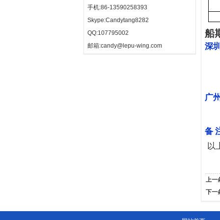
手机:86-13590258393
Skype:Candytang8282
船
QQ:107795002
深
邮箱:candy@lepu-wing.com
广
备
以
上一
下一