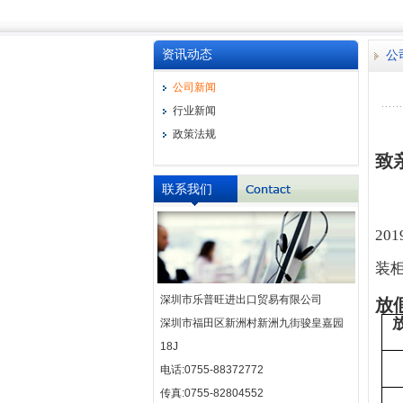
资讯动态
公
公司新闻
行业新闻
政策法规
致
联系我们
201
装
深圳市乐普旺进出口贸易有限公司
放
深圳市福田区新洲村新洲九街骏皇嘉园
18J
电话:0755-88372772
传真:0755-82804552