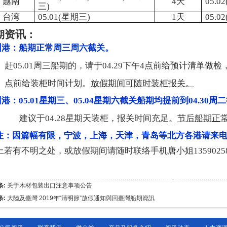
越南
4
天
05.02
三
)
台湾
05.01(
星期三
)
1
天
05.02
资讯
期
：
圳港：船期正常周三周六截关。
赶
05.01
周三船期的，请于
04.29
下午
4
点前给预计清单做检
点前给装柜时间计划。
放假期间可随时装柜报关。
州港：
05.01
星期三、
05.04
星期六截关船期均提前到
04.30
周二
建议于
04.28
星期天装柜，报关时间充足。
节后船期正
注：因篇幅有限，宁波，上海，天津，青岛等北方各港请来
上若有不明之处，或放假期间请随时联络手机唐小姐
1359025
条:
关于木材包装出口注意事项公告
条:
大陸及臺灣 2019年“清明節”放假通知與回臺灣船期資訊