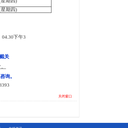
(
星期四
)
(
星期四
)
，
04.30
下午
3
截关
常。
电咨询。
8393
关闭窗口